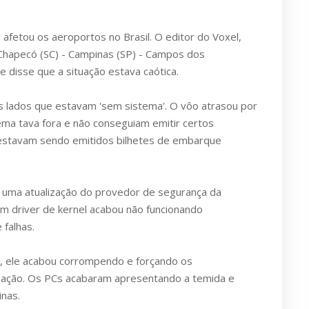
fetou os aeroportos no Brasil. O editor do Voxel,
Chapecó (SC) - Campinas (SP) - Campos dos
 disse que a situação estava caótica.
s lados que estavam 'sem sistema'. O vôo atrasou por
ema tava fora e não conseguiam emitir certos
 estavam sendo emitidos bilhetes de embarque
 uma atualização do provedor de segurança da
um driver de kernel acabou não funcionando
falhas.
, ele acabou corrompendo e forçando os
ização. Os PCs acabaram apresentando a temida e
inas.