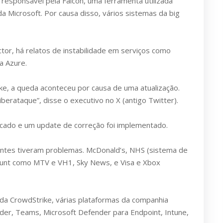
responsável pela Falcon, uma ferramenta utilizada
 Microsoft. Por causa disso, vários sistemas da big
or, há relatos de instabilidade em serviços como
a Azure.
e, a queda aconteceu por causa de uma atualização.
berataque”, disse o executivo no X (antigo Twitter).
icado e um update de correção foi implementado.
antes tiveram problemas. McDonald’s, NHS (sistema de
ount como MTV e VH1, Sky News, e Visa e Xbox
 da CrowdStrike, várias plataformas da companhia
nder, Teams, Microsoft Defender para Endpoint, Intune,