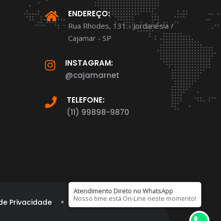
ENDEREÇO:
Rua Rhodes, 131 - Jordanésia /
Cajamar - SP
INSTAGRAM:
@cajamarnet
TELEFONE:
(11) 99898-9870
Atendimento Direto no WhatsApp
Nosso time está On-Line neste momento!
 de Privacidade
Marca Registrada