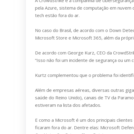
A CrowdStrike é a companhia de cibersegurança 
pela Azure, sistema de computação em nuvem da
tech estão fora do ar.
No caso do Brasil, de acordo com o Down Detect
Microsoft Store e Microsoft 365, além da própri
De acordo com George Kurz, CEO da CrowdStrik
“Isso não foi um incidente de segurança ou um ci
Kurtz complementou que o problema foi identif
Além de empresas aéreas, diversas outras gig
saúde do Reino Unido), canais de TV da Param
estiveram na lista dos afetados.
E como a Microsoft é um dos principais clientes
ficaram fora do ar. Dentre elas: Microsoft Defe